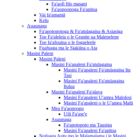
Fa'aofi filo masani
Fa'aopoopoga Fa'apitoa
Vai fa'amamā
Kelu
Auaunaga
Fa'apotopotoga & Fa'atulagaina & Asiasiga
Toe Fa'aleleia o le Granite ua Malepelepe
Toe fa'afouina o le fogaeleele
Fuafuaga ma le Siakiina o Ata
Masini Paleni
Masini Paleni
Masini Fa'apaleni Fa'atulagaina
Masini Fa'apaleni Fa'atulagaina Itu
Tasi
Masini Fa'apaleni Fa'atulagaina
Itulua
Masini Fa'apaleni Fa'alava
Masini Fa'apaleni U'amea Malolosi
Masini Fa'apaleni o le U'amea Malū
Mea Fa'aopoopo
Uili Fa'ase'e
Auaunaga
Fa'apotopoto ma Tausiga
Masini Fa'apaleni Fa'apitoa
Nofoaga Autu mo le Malamalama i le Masini