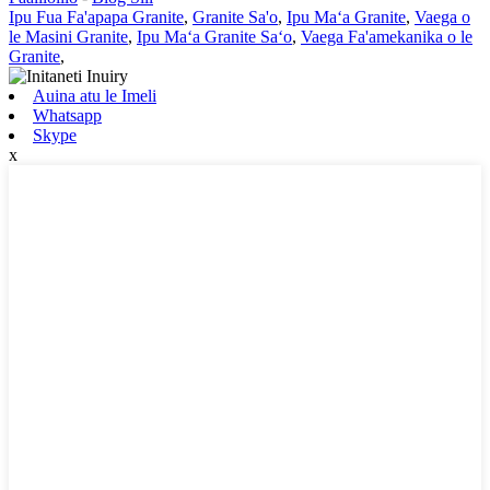
Ipu Fua Fa'apapa Granite
,
Granite Sa'o
,
Ipu Maʻa Granite
,
Vaega o
le Masini Granite
,
Ipu Maʻa Granite Saʻo
,
Vaega Fa'amekanika o le
Granite
,
Auina atu le Imeli
Whatsapp
Skype
x