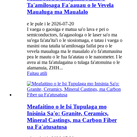
Ta'amilosaga Fa'aauau o le Vevela
Maualuga ma Maualalo
e le pule i le 2026-07-20
I vaega o gaosiga e matua sa'o lava e pei o
semiconductors, fa'agasologa o le laser sa'o ma
su'ega fa'ata'ita'i o le siosiomaga, e tatau i vaega o
masini ona tatalia ta'amilosaga faifai pea o le
vevela maualuga ma le maualalo a'o fa'atumauina
pea le mautu o le fua fa'atatau o le nanometer. I le
avea ai ma fa'atulagaina o tulaga fa'atonuina o le
alamanuia, ZHH...
Faitau atili
Meafaitino o le Isi Tupulaga mo
Inisinia Sa'o: Granite, Ceramics,
Mineral Castings, ma Carbon Fiber
ua Fa'atusatusa