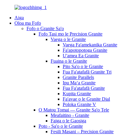
Aiga
Oloa ma Fofo
Fofo o Granite Sa'o
Fofo Tasi mo le Precision Granite
Vaega o le Granite
Vaega Fa'amekanika Granite
Fa'apotopotoga Granite
U'amea Ea Granite
Fuaina o le Granite
Pito Sa'o o le Granite
Fua Fa'atafafā Granite Tri
Granite Parallels
Ipu Maʻa Granite
Fua Fa'atafafā Granite
Kupita Granite
Fa'avae o le Granite Dial
Poloka Granite V
O Matou Tomai — Granite Sa'o Tele
Meafaitino - Granite
Faiga o le Gaosiga
Poto - Sa'o o le Granite
Fesili Masani – Precision Granite