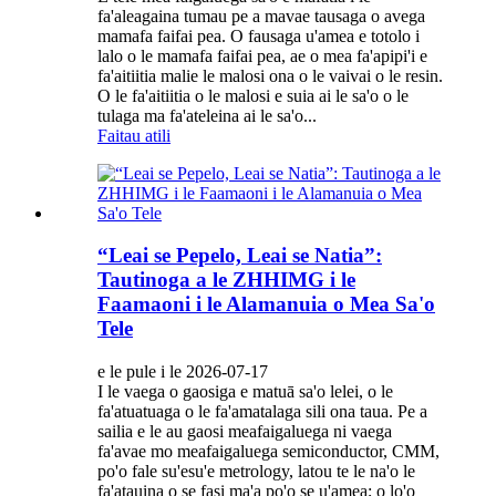
fa'aleagaina tumau pe a mavae tausaga o avega
mamafa faifai pea. O fausaga u'amea e totolo i
lalo o le mamafa faifai pea, ae o mea fa'apipi'i e
fa'aitiitia malie le malosi ona o le vaivai o le resin.
O le fa'aitiitia o le malosi e suia ai le sa'o o le
tulaga ma fa'ateleina ai le sa'o...
Faitau atili
“Leai se Pepelo, Leai se Natia”:
Tautinoga a le ZHHIMG i le
Faamaoni i le Alamanuia o Mea Sa'o
Tele
e le pule i le 2026-07-17
I le vaega o gaosiga e matuā sa'o lelei, o le
fa'atuatuaga o le fa'amatalaga sili ona taua. Pe a
sailia e le au gaosi meafaigaluega ni vaega
fa'avae mo meafaigaluega semiconductor, CMM,
po'o fale su'esu'e metrology, latou te le na'o le
fa'atauina o se fasi ma'a po'o se u'amea; o lo'o