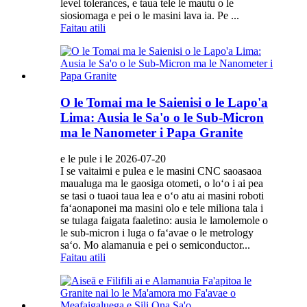
level tolerances, e taua tele le mautu o le
siosiomaga e pei o le masini lava ia. Pe ...
Faitau atili
O le Tomai ma le Saienisi o le Lapo'a
Lima: Ausia le Sa'o o le Sub-Micron
ma le Nanometer i Papa Granite
e le pule i le 2026-07-20
I se vaitaimi e pulea e le masini CNC saoasaoa
maualuga ma le gaosiga otometi, o loʻo i ai pea
se tasi o tuaoi taua lea e oʻo atu ai masini roboti
faʻaonaponei ma masini olo e tele miliona tala i
se tulaga faigata faaletino: ausia le lamolemole o
le sub-micron i luga o faʻavae o le metrology
saʻo. Mo alamanuia e pei o semiconductor...
Faitau atili