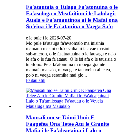
Fa'atautaia o Tulaga Fa'atonuina o le
Fa'asologa o Meafaitino i le Lalolagi:
Auala e Fa'amautinoa ai le Mafai ona
Su'eina i le Fa'atauina o Vaega Sa'o
e le pule i le 2026-07-20
Mo pule fa'atauga fa'avaomalo ma inisinia
mamanu masini o lo'o sailia ni fa'avae masini
sub-micron, o le fa'atuatuaina o le fausaga e na'o
le afa o le fua fa'atatau. O le isi afa o le tausisia o
tulafono. Pe a fa'atonuina ni moega granite
mamafa ma sa'o, ni vaega e tauaveina ai le ea,
po'o ni vaega seramika mai glo...
Faitau atili
Mausali mo se Taimi Umi: E
Faapefea Ona Tetee Atu le Granite
Mafia i le Fa'aleagaina i Lalo o