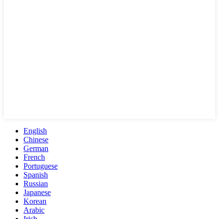
English
Chinese
German
French
Portuguese
Spanish
Russian
Japanese
Korean
Arabic
Irish