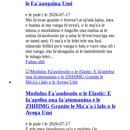
le Fa'aaogaina Umi
e le pule i le 2026-07-17
Mo fa'avae granite e feavea'i ai ta'iala laina, mea
e fuaina ai ma vaega fe'avea'i, o le ma'a'a le
tutusa o meafaitino e faigofie ona mafua ai le
soloia fa'asolosolo pe a uma le fe'ese'esea'iga mo
se taimi umi. O ma'a e le lelei tele ma fusi
minerale fefiloi po'o vaega o fatu e vave ona ofi i
nisi vaega, ma fa'aleagaina ai le lamolemole ma
le tulaga lelei...
Faitau atili
Modulus Fa'asolosolo o le Elastic: E
fa'apefea ona fa'atumauina e le
ZHHIMG Granite le Ma'a'a i lalo o le
Avega Umi
e le pule i le 2026-07-17
E tele mea faigaluega sa'o e mafatia i le