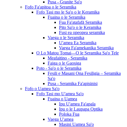
Pusa - Granite Sa'o
Fofo Fa'apitoa o le Seramika
Fofo Tasi mo le Sa'o o le Keramika
Fuaina o le Seramika
Fua Fa'atafafā Seramika
Pito Sa'o o le Keramika
Fusi ea opeopea seramika
Vaega o le Seramika
U'amea Ea Seramika
Vaega Fa'amekanika Seramika
O Lo Matou Tomai—O le Seramika Sa'o Tele
Meafaitino - Seramika
Faiga o le Gaosiga
Poto - Sa'o o le Seramika
Fesili e Masani Ona Fesiligia – Seramika
Sa'o
Pusa - Seramika Fa'apisinisi
Fofo o Uamea Sa'o
Fofo Tasi mo U'amea Sa'o
Fuaina o Uamea
Ipu U'amea Fa'apala
Ipu o le Laupapa Optika
Poloka Fua
Vaega U'amea
Masini Uamea Sa'o