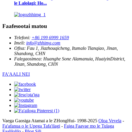
le Lalolagi: Ho...
Faafesootai matou
Telefoni:
+86 199 6999 1659
Imeli:
info@zhhimg.com
Ofisa:
Fau 1, Jiazhouqicheng, Itumalo Tianqiao, Jinan,
Shandong, CHN
Falegaosimea:
Huanghe Sone Alamanuia, HuaiyinDistrict,
Jinan, Shandong, CHN
FA'AALI NEI
Vaega Gaosiga Atamai a le ZHongHui- 1998-2025
Oloa Vevela
-
Fa'afanua o le Upega Tafa'ilagi
-
Faiga Faavae mo le Tulaga
Faalilolilo
-
Blog Sili