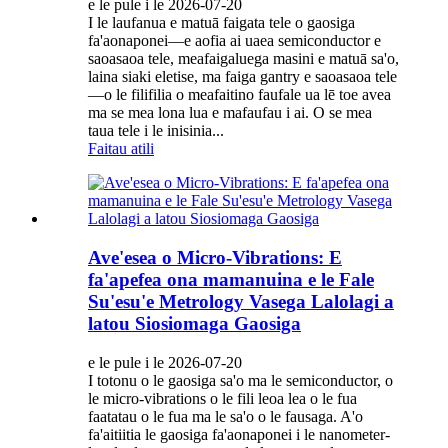
e le pule i le 2026-07-20
I le laufanua e matuā faigata tele o gaosiga
fa'aonaponei—e aofia ai uaea semiconductor e
saoasaoa tele, meafaigaluega masini e matuā sa'o,
laina siaki eletise, ma faiga gantry e saoasaoa tele
—o le filifilia o meafaitino faufale ua lē toe avea
ma se mea lona lua e mafaufau i ai. O se mea
taua tele i le inisinia...
Faitau atili
Ave'esea o Micro-Vibrations: E
fa'apefea ona mamanuina e le Fale
Su'esu'e Metrology Vasega Lalolagi a
latou Siosiomaga Gaosiga
e le pule i le 2026-07-20
I totonu o le gaosiga sa'o ma le semiconductor, o
le micro-vibrations o le fili leoa lea o le fua
faatatau o le fua ma le sa'o o le fausaga. A'o
fa'aitiitia le gaosiga fa'aonaponei i le nanometer-