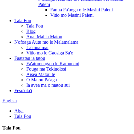
Paleni
Fanua Fa'aoga o le Masini Paleni
Vitio mo Masini Paleni
Tala Fou
Tala Fou
Blog
Auai Mai ia Matou
Nofoaga Autu mo le Malamalama
La'uina mai
Vitio mo le Gaosiga Sa'o
Faatatau ia tatou
Fa'atomuaga o le Kamupani
Fouga ma Tekinolosi
Aiseā Matou te
O Matou Pa'aga
Ia avea ma o matou sui
Feso'ota'i
English
Aiga
Tala Fou
Tala Fou