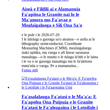
Aiseā e Filifili ai e Alamanuia
Fa'apitoa le Granite nai lo le
Ma'amora mo Fa'avae o
Meafaigaluega e Sili Ona Sa'o
e le pule i le 2026-07-20
I le lalolagi o gaosiga sa'o atoatoa—e aofia ai le
lithography semiconductor, Coordinate
Measuring Machines (CMM), meafaigaluega
siaki opitika, ma vaega o afi linear saoasaoa
maualuga—o le mautu o le tulaga la'ititi o le laina
i le va o se gaosiga maualuga ma le fa'aletonu
mata'utia o vaega. Pe a mamanuina...
Faitau atili
Fa'asalalauga Fa'atasi o le Ma'a'a: E
Fa'apefea Ona Puipuia e le Granite
Fa'atasi le Fa'aleagaina i le Lotoifale i