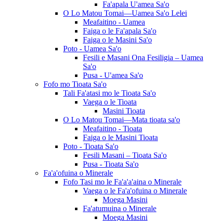
Fa'apala U'amea Sa'o
O Lo Matou Tomai—Uamea Sa'o Lelei
Meafaitino - Uamea
Faiga o le Fa'apala Sa'o
Faiga o le Masini Sa'o
Poto - Uamea Sa'o
Fesili e Masani Ona Fesiligia – Uamea
Sa'o
Pusa - U'amea Sa'o
Fofo mo Tioata Sa'o
Tali Fa'atasi mo le Tioata Sa'o
Vaega o le Tioata
Masini Tioata
O Lo Matou Tomai—Mata tioata sa'o
Meafaitino - Tioata
Faiga o le Masini Tioata
Poto - Tioata Sa'o
Fesili Masani – Tioata Sa'o
Pusa - Tioata Sa'o
Fa'a'ofuina o Minerale
Fofo Tasi mo le Fa'a'a'aina o Minerale
Vaega o le Fa'a'ofuina o Minerale
Moega Masini
Fa'atumuina o Minerale
Moega Masini