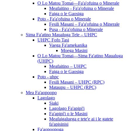
O Lo Matou Tomai—Fa'a'ofuina o Minerale
Meafaitino - Fa'a'ofuina o Minerale
Faiga o le Gaosiga
Poto - Fa'a'ofuina o Minerale
Fesili Masani – Fa'a'ofuina o Minerale
Pusa - Fa'a'ofuina o Minerale
Sima Fa'atino Maualuga Tele – UHPC
UHPC Fofo Tasi
Vaega Fa'amekanika
Moega Masini
O Lo Matou Tomai—Sima Fa'atino Maualuga
(UHPC)
Meafaitino – UHPC
Faiga o le Gaosiga
Poto - uhpc
Fesili Masani – UHPC (RPC)
Mataupu – UHPC (RPC)
Mea Fa'aopoopo
Lagolago
Siaki
Lagolago Fa'apipi'i
Fa'apipi'i o le Masini
Meafaigaluega e tete'e ai i le gatete
fa'apisinisi
Fa'aopoopoga