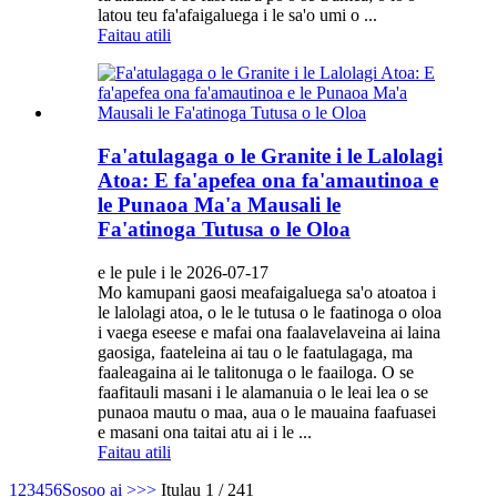
latou teu fa'afaigaluega i le sa'o umi o ...
Faitau atili
Fa'atulagaga o le Granite i le Lalolagi
Atoa: E fa'apefea ona fa'amautinoa e
le Punaoa Ma'a Mausali le
Fa'atinoga Tutusa o le Oloa
e le pule i le 2026-07-17
Mo kamupani gaosi meafaigaluega sa'o atoatoa i
le lalolagi atoa, o le le tutusa o le faatinoga o oloa
i vaega eseese e mafai ona faalavelaveina ai laina
gaosiga, faateleina ai tau o le faatulagaga, ma
faaleagaina ai le talitonuga o le faailoga. O se
faafitauli masani i le alamanuia o le leai lea o se
punaoa mautu o maa, aua o le mauaina faafuasei
e masani ona taitai atu ai i le ...
Faitau atili
1
2
3
4
5
6
Sosoo ai >
>>
Itulau 1 / 241