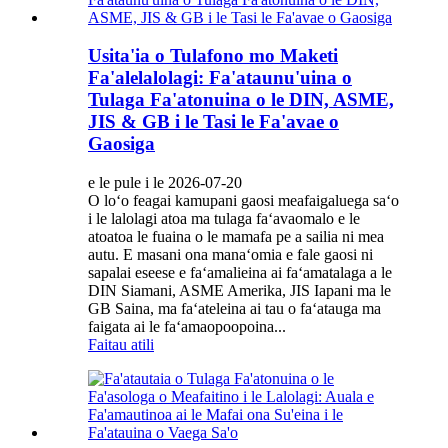
Usita'ia o Tulafono mo Maketi
Fa'alelalolagi: Fa'ataunu'uina o
Tulaga Fa'atonuina o le DIN, ASME,
JIS & GB i le Tasi le Fa'avae o
Gaosiga
e le pule i le 2026-07-20
O loʻo feagai kamupani gaosi meafaigaluega saʻo
i le lalolagi atoa ma tulaga faʻavaomalo e le
atoatoa le fuaina o le mamafa pe a sailia ni mea
autu. E masani ona manaʻomia e fale gaosi ni
sapalai eseese e faʻamalieina ai faʻamatalaga a le
DIN Siamani, ASME Amerika, JIS Iapani ma le
GB Saina, ma faʻateleina ai tau o faʻatauga ma
faigata ai le faʻamaopoopoina...
Faitau atili