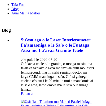
Tala Fou
Blog
Auai Mai ia Matou
Blog
Su'esu'ega o le Laser Interferometer:
Fa'amaoniga o le Sa'o o le Fuataga
Atoa mo Fa'avaa Granite Tetele
e le pule i le 2026-07-20
O fa'avaa tetele o le granite, o moega masini ma
fa'alava fa'alava e avea ma fa'avaa autu mo lasers
femtosecond, masini siaki semiconductor ma
faiga CMM maualuga le sa'o. O fasi galuega
tetele e o'o atu i le 20 mita le umi e mana'omia ai
le sa'o atoa, lamolemole ma le sa'o o le tulaga
laina...
Faitau atili