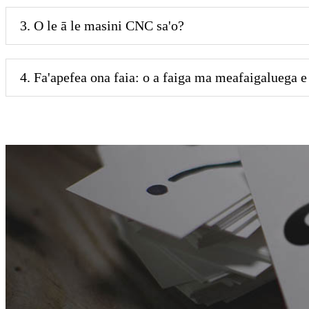
3. O le ā le masini CNC sa'o?
4. Fa'apefea ona faia: o a faiga ma meafaigaluega e