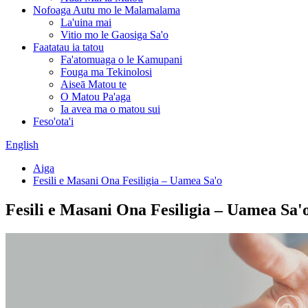
Nofoaga Autu mo le Malamalama
La'uina mai
Vitio mo le Gaosiga Sa'o
Faatatau ia tatou
Fa'atomuaga o le Kamupani
Fouga ma Tekinolosi
Aiseā Matou te
O Matou Pa'aga
Ia avea ma o matou sui
Feso'ota'i
English
Aiga
Fesili e Masani Ona Fesiligia – Uamea Sa'o
Fesili e Masani Ona Fesiligia – Uamea Sa'