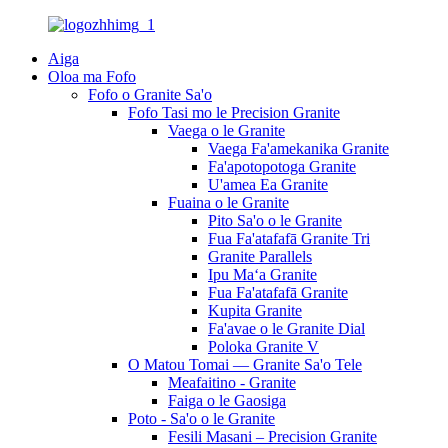
Aiga
Oloa ma Fofo
Fofo o Granite Sa'o
Fofo Tasi mo le Precision Granite
Vaega o le Granite
Vaega Fa'amekanika Granite
Fa'apotopotoga Granite
U'amea Ea Granite
Fuaina o le Granite
Pito Sa'o o le Granite
Fua Fa'atafafā Granite Tri
Granite Parallels
Ipu Maʻa Granite
Fua Fa'atafafā Granite
Kupita Granite
Fa'avae o le Granite Dial
Poloka Granite V
O Matou Tomai — Granite Sa'o Tele
Meafaitino - Granite
Faiga o le Gaosiga
Poto - Sa'o o le Granite
Fesili Masani – Precision Granite