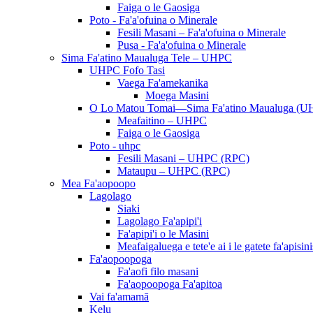
Faiga o le Gaosiga
Poto - Fa'a'ofuina o Minerale
Fesili Masani – Fa'a'ofuina o Minerale
Pusa - Fa'a'ofuina o Minerale
Sima Fa'atino Maualuga Tele – UHPC
UHPC Fofo Tasi
Vaega Fa'amekanika
Moega Masini
O Lo Matou Tomai—Sima Fa'atino Maualuga (U
Meafaitino – UHPC
Faiga o le Gaosiga
Poto - uhpc
Fesili Masani – UHPC (RPC)
Mataupu – UHPC (RPC)
Mea Fa'aopoopo
Lagolago
Siaki
Lagolago Fa'apipi'i
Fa'apipi'i o le Masini
Meafaigaluega e tete'e ai i le gatete fa'apisini
Fa'aopoopoga
Fa'aofi filo masani
Fa'aopoopoga Fa'apitoa
Vai fa'amamā
Kelu