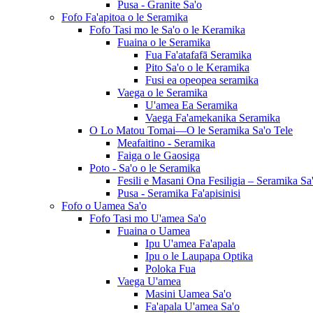
Pusa - Granite Sa'o
Fofo Fa'apitoa o le Seramika
Fofo Tasi mo le Sa'o o le Keramika
Fuaina o le Seramika
Fua Fa'atafafā Seramika
Pito Sa'o o le Keramika
Fusi ea opeopea seramika
Vaega o le Seramika
U'amea Ea Seramika
Vaega Fa'amekanika Seramika
O Lo Matou Tomai—O le Seramika Sa'o Tele
Meafaitino - Seramika
Faiga o le Gaosiga
Poto - Sa'o o le Seramika
Fesili e Masani Ona Fesiligia – Seramika Sa
Pusa - Seramika Fa'apisinisi
Fofo o Uamea Sa'o
Fofo Tasi mo U'amea Sa'o
Fuaina o Uamea
Ipu U'amea Fa'apala
Ipu o le Laupapa Optika
Poloka Fua
Vaega U'amea
Masini Uamea Sa'o
Fa'apala U'amea Sa'o