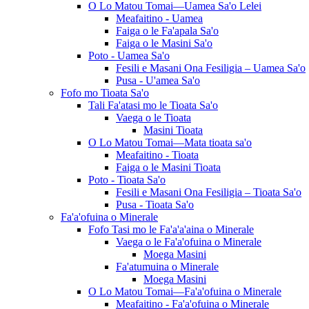
O Lo Matou Tomai—Uamea Sa'o Lelei
Meafaitino - Uamea
Faiga o le Fa'apala Sa'o
Faiga o le Masini Sa'o
Poto - Uamea Sa'o
Fesili e Masani Ona Fesiligia – Uamea Sa'o
Pusa - U'amea Sa'o
Fofo mo Tioata Sa'o
Tali Fa'atasi mo le Tioata Sa'o
Vaega o le Tioata
Masini Tioata
O Lo Matou Tomai—Mata tioata sa'o
Meafaitino - Tioata
Faiga o le Masini Tioata
Poto - Tioata Sa'o
Fesili e Masani Ona Fesiligia – Tioata Sa'o
Pusa - Tioata Sa'o
Fa'a'ofuina o Minerale
Fofo Tasi mo le Fa'a'a'aina o Minerale
Vaega o le Fa'a'ofuina o Minerale
Moega Masini
Fa'atumuina o Minerale
Moega Masini
O Lo Matou Tomai—Fa'a'ofuina o Minerale
Meafaitino - Fa'a'ofuina o Minerale