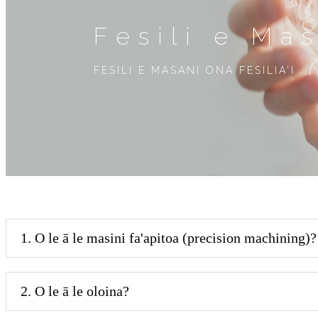
Fesili e Ma
FESILI E MASANI ONA FESILIA'I
1. O le ā le masini fa'apitoa (precision machining)?
2. O le ā le oloina?