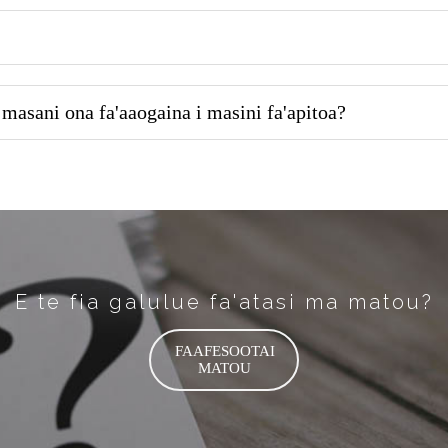
 masani ona fa'aaogaina i masini fa'apitoa?
E te fia galulue fa'atasi ma matou?
FAAFESOOTAI
MATOU