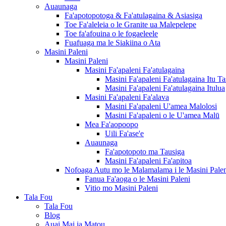
Auaunaga
Fa'apotopotoga & Fa'atulagaina & Asiasiga
Toe Fa'aleleia o le Granite ua Malepelepe
Toe fa'afouina o le fogaeleele
Fuafuaga ma le Siakiina o Ata
Masini Paleni
Masini Paleni
Masini Fa'apaleni Fa'atulagaina
Masini Fa'apaleni Fa'atulagaina Itu Ta
Masini Fa'apaleni Fa'atulagaina Itulua
Masini Fa'apaleni Fa'alava
Masini Fa'apaleni U'amea Malolosi
Masini Fa'apaleni o le U'amea Malū
Mea Fa'aopoopo
Uili Fa'ase'e
Auaunaga
Fa'apotopoto ma Tausiga
Masini Fa'apaleni Fa'apitoa
Nofoaga Autu mo le Malamalama i le Masini Pale
Fanua Fa'aoga o le Masini Paleni
Vitio mo Masini Paleni
Tala Fou
Tala Fou
Blog
Auai Mai ia Matou